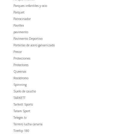
Parques infantiles y ocio
Parquet
Patrocinador
Paviflex
pavimento
Pavimento Deportivo
Porterías de acero galvanizado
Precor
Protecciones
Protectores
Queenax
Rocódromo
Spinning
Suelo de caucho
TARKETT
Tarkett Sports
Tatam Sport
Telegm.tv
Terrero lucha canaria
Tireflip 180