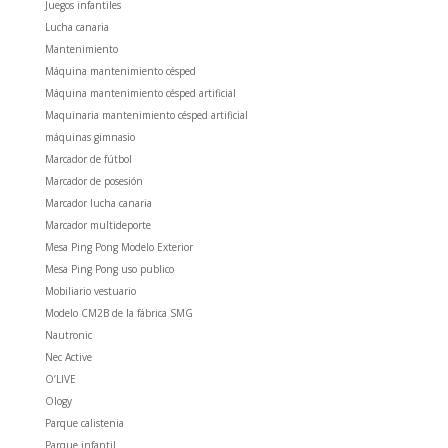
Juegos infantiles
Lucha canaria
Mantenimiento
Máquina mantenimiento césped
Máquina mantenimiento césped artificial
Maquinaria mantenimiento césped artificial
máquinas gimnasio
Marcador de fútbol
Marcador de posesión
Marcador lucha canaria
Marcador multideporte
Mesa Ping Pong Modelo Exterior
Mesa Ping Pong uso publico
Mobiliario vestuario
Modelo CM2B de la fábrica SMG
Nautronic
Nec Active
O’LIVE
Ology
Parque calistenia
Parque infantil