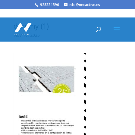
/* JS para menú plegable móvil Divi */
928331596
info@necactive.es
dummy (1)
Nov 10, 2025