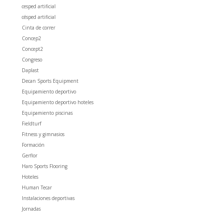
cesped artificial
césped artificial
Cinta de correr
Concep2
Concept2
Congreso
Daplast
Decan Sports Equipment
Equipamiento deportivo
Equipamiento deportivo hoteles
Equipamiento piscinas
Fieldturf
Fitness y gimnasios
Formación
Gerflor
Haro Sports Flooring
Hoteles
Human Tecar
Instalaciones deportivas
Jornadas