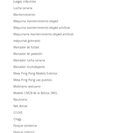
Juegos infantiles
Lucha canaria
Mantenimiento
Máquina mantenimiento césped
Máquina mantenimiento césped artificial
Maquinaria mantenimiento césped artificial
máquinas gimnasio
Marcador de fútbol
Marcador de posesión
Marcador lucha canaria
Marcador multideporte
Mesa Ping Pong Modelo Exterior
Mesa Ping Pong uso publico
Mobiliario vestuario
Modelo CM2B de la fábrica SMG
Nautronic
Nec Active
O’LIVE
Ology
Parque calistenia
Parque infantil