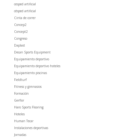
cesped artificial
césped artificial
Cinta de correr
Concep2
Concept2
Congreso
Daplast
Decan Sports Equipment
Equipamiento deportivo
Equipamiento deportivo hoteles
Equipamiento piscinas
Fieldturf
Fitness y gimnasios
Formación
Gerflor
Haro Sports Flooring
Hoteles
Human Tecar
Instalaciones deportivas
Jornadas