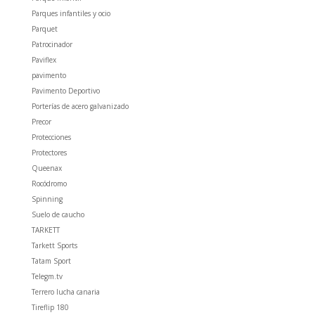
Parques infantiles y ocio
Parquet
Patrocinador
Paviflex
pavimento
Pavimento Deportivo
Porterías de acero galvanizado
Precor
Protecciones
Protectores
Queenax
Rocódromo
Spinning
Suelo de caucho
TARKETT
Tarkett Sports
Tatam Sport
Telegm.tv
Terrero lucha canaria
Tireflip 180