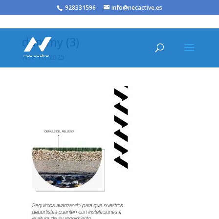
/* JS para menú plegable móvil Divi */
928331596
info@necactive.es
dummy (3)
Nov 10, 2025