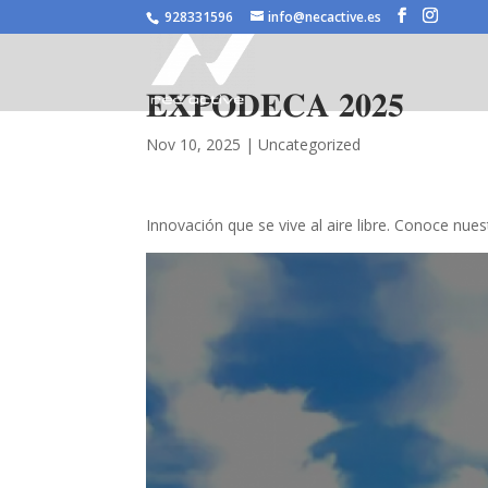
/* JS para menú plegable móvil Divi */
928331596
info@necactive.es
𝐄𝐗𝐏𝐎𝐃𝐄𝐂𝐀 𝟐𝟎𝟐𝟓
Nov 10, 2025
|
Uncategorized
Innovación que se vive al aire libre. Conoce nue