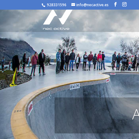
/* JS para menú plegable móvil Divi */
928331596
info@necactive.es
A