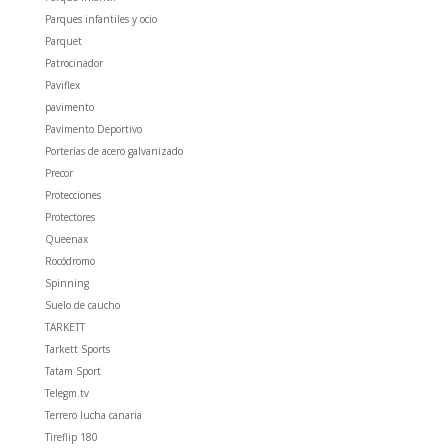
Parques infantiles y ocio
Parquet
Patrocinador
Paviflex
pavimento
Pavimento Deportivo
Porterías de acero galvanizado
Precor
Protecciones
Protectores
Queenax
Rocódromo
Spinning
Suelo de caucho
TARKETT
Tarkett Sports
Tatam Sport
Telegm.tv
Terrero lucha canaria
Tireflip 180