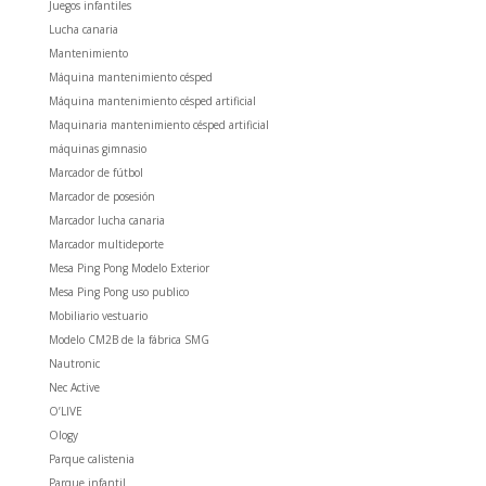
Juegos infantiles
Lucha canaria
Mantenimiento
Máquina mantenimiento césped
Máquina mantenimiento césped artificial
Maquinaria mantenimiento césped artificial
máquinas gimnasio
Marcador de fútbol
Marcador de posesión
Marcador lucha canaria
Marcador multideporte
Mesa Ping Pong Modelo Exterior
Mesa Ping Pong uso publico
Mobiliario vestuario
Modelo CM2B de la fábrica SMG
Nautronic
Nec Active
O’LIVE
Ology
Parque calistenia
Parque infantil