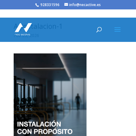
/* JS para menú plegable móvil Divi */
928331596
info@necactive.es
A_instalacion-1
Feb 23, 2026