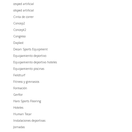
cesped artificial
césped artificial
Cinta de correr
Concep2
Concept2
Congreso
Daplast
Decan Sports Equipment
Equipamiento deportivo
Equipamiento deportivo hoteles
Equipamiento piscinas
Fieldturf
Fitness y gimnasios
Formación
Gerflor
Haro Sports Flooring
Hoteles
Human Tecar
Instalaciones deportivas
Jornadas