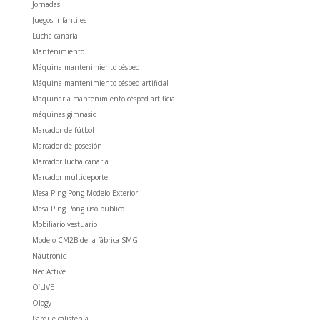
Jornadas
Juegos infantiles
Lucha canaria
Mantenimiento
Máquina mantenimiento césped
Máquina mantenimiento césped artificial
Maquinaria mantenimiento césped artificial
máquinas gimnasio
Marcador de fútbol
Marcador de posesión
Marcador lucha canaria
Marcador multideporte
Mesa Ping Pong Modelo Exterior
Mesa Ping Pong uso publico
Mobiliario vestuario
Modelo CM2B de la fábrica SMG
Nautronic
Nec Active
O’LIVE
Ology
Parque calistenia