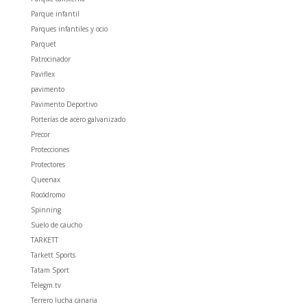
Parque infantil
Parques infantiles y ocio
Parquet
Patrocinador
Paviflex
pavimento
Pavimento Deportivo
Porterías de acero galvanizado
Precor
Protecciones
Protectores
Queenax
Rocódromo
Spinning
Suelo de caucho
TARKETT
Tarkett Sports
Tatam Sport
Telegm.tv
Terrero lucha canaria