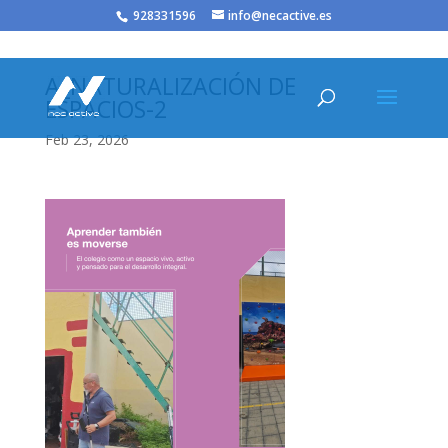
/* JS para menú plegable móvil Divi */
928331596
info@necactive.es
A_NATURALIZACIÓN DE
ESPACIOS-2
Feb 23, 2026