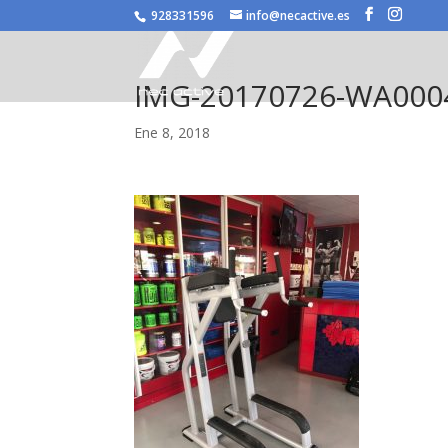
/* JS para menú plegable móvil Divi */
928331596
info@necactive.es
IMG-20170726-WA000
Ene 8, 2018