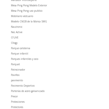
Mesa Ping Pong Modelo Exterior
Mesa Ping Pong uso publico
Mobiliario vestuario
Modelo CM2B de la fábrica SMG
Nautronic
Nec Active
O’LIVE
Ology
Parque calistenia
Parque infantil
Parques infantiles y ocio
Parquet
Patrocinador
Paviflex
pavimento
Pavimento Deportivo
Porterías de acero galvanizado
Precor
Protecciones
Protectores