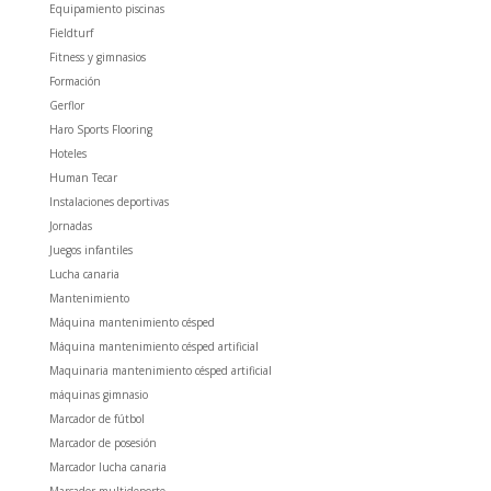
Equipamiento piscinas
Fieldturf
Fitness y gimnasios
Formación
Gerflor
Haro Sports Flooring
Hoteles
Human Tecar
Instalaciones deportivas
Jornadas
Juegos infantiles
Lucha canaria
Mantenimiento
Máquina mantenimiento césped
Máquina mantenimiento césped artificial
Maquinaria mantenimiento césped artificial
máquinas gimnasio
Marcador de fútbol
Marcador de posesión
Marcador lucha canaria
Marcador multideporte