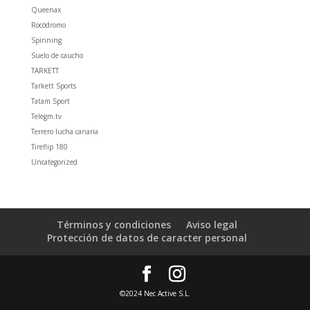
Queenax
Rocódromo
Spinning
Suelo de caucho
TARKETT
Tarkett Sports
Tatam Sport
Telegm.tv
Terrero lucha canaria
Tireflip 180
Uncategorized
Términos y condiciones
Aviso legal
Protección de datos de caracter personal
©2024 Nec Active S.L.