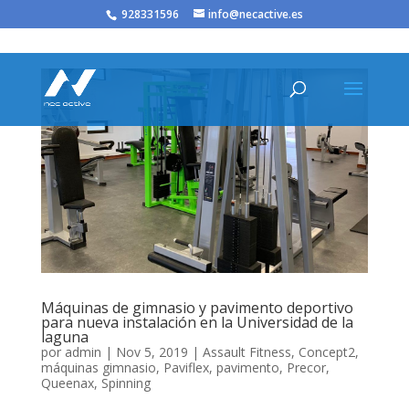
/* JS para menú plegable móvil Divi */
928331596
info@necactive.es
Máquinas de gimnasio y pavimento deportivo
para nueva instalación en la Universidad de la
laguna
por
admin
|
Nov 5, 2019
|
Assault Fitness
,
Concept2
,
máquinas gimnasio
,
Paviflex
,
pavimento
,
Precor
,
Queenax
,
Spinning