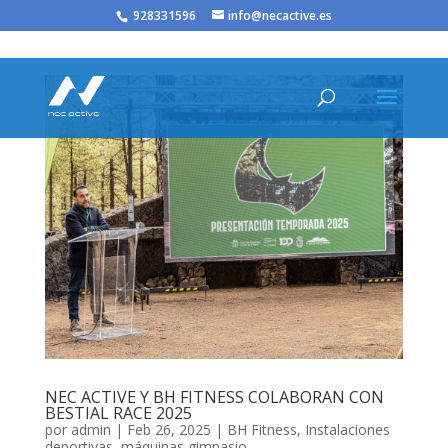
/* JS para menú plegable móvil Divi */
928331596
info@necactive.es
NEC ACTIVE Y BH FITNESS COLABORAN CON
BESTIAL RACE 2025
por
admin
|
Feb 26, 2025
|
BH Fitness
,
Instalaciones
deportivas
,
máquinas gimnasio