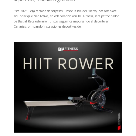
Este 2025 llega cargado de sorpesas. Desde la isla del Hierro, nos complace
anunciar que Nec Active, en colaboración con BH Fitness, será patrocinador
de Bestial Race este año. Juntos, seguimos impulsando el deporte en
Canarias, brindando instalaciones deportivas de...