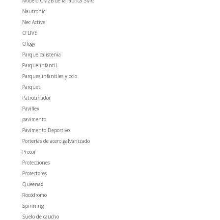
Modelo CM2B de la fábrica SMG
Nautronic
Nec Active
O’LIVE
Ology
Parque calistenia
Parque infantil
Parques infantiles y ocio
Parquet
Patrocinador
Paviflex
pavimento
Pavimento Deportivo
Porterías de acero galvanizado
Precor
Protecciones
Protectores
Queenax
Rocódromo
Spinning
Suelo de caucho