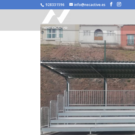
/* JS para menú plegable móvil Divi */
928331596
info@necactive.es