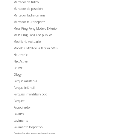
Marcador de fútbol
Marcador de posesión
Marcador lucha canaria
Marcador multideporte
Mesa Ping Pong Modelo Exterior
Mesa Ping Pong uso publico
Mobiliario vestuario
Modelo CM2B de la fábrica SMG
Nautronic
Nec Active
O’LIVE
Ology
Parque calistenia
Parque infantil
Parques infantiles y ocio
Parquet
Patrocinador
Paviflex
pavimento
Pavimento Deportivo
Porterías de acero galvanizado