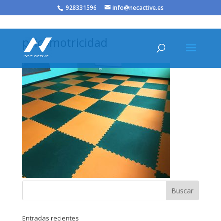
/* JS para menú plegable móvil Divi */
928331596
info@necactive.es
psicomotricidad
Entradas recientes