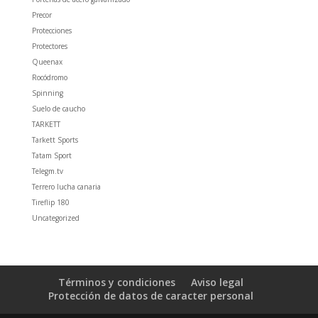
Precor
Protecciones
Protectores
Queenax
Rocódromo
Spinning
Suelo de caucho
TARKETT
Tarkett Sports
Tatam Sport
Telegm.tv
Terrero lucha canaria
Tireflip 180
Uncategorized
Términos y condiciones
Aviso legal
Protección de datos de caracter personal