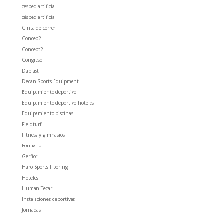
cesped artificial
césped artificial
Cinta de correr
Concep2
Concept2
Congreso
Daplast
Decan Sports Equipment
Equipamiento deportivo
Equipamiento deportivo hoteles
Equipamiento piscinas
Fieldturf
Fitness y gimnasios
Formación
Gerflor
Haro Sports Flooring
Hoteles
Human Tecar
Instalaciones deportivas
Jornadas