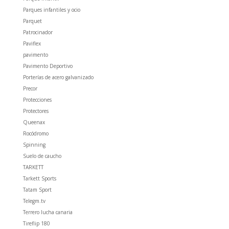
Parques infantiles y ocio
Parquet
Patrocinador
Paviflex
pavimento
Pavimento Deportivo
Porterías de acero galvanizado
Precor
Protecciones
Protectores
Queenax
Rocódromo
Spinning
Suelo de caucho
TARKETT
Tarkett Sports
Tatam Sport
Telegm.tv
Terrero lucha canaria
Tireflip 180