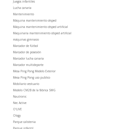
Juegos infantiles
Lucha canaria
Mantenimiento
Máquina mantenimiento césped
Máquina mantenimiento césped artificial
Maquinaria mantenimiento césped artificial
máquinas gimnasio
Marcador de fútbol
Marcador de posesión
Marcador lucha canaria
Marcador multideporte
Mesa Ping Pong Modelo Exterior
Mesa Ping Pong uso publico
Mobiliario vestuario
Modelo CM2B de la fábrica SMG
Nautronic
Nec Active
O’LIVE
Ology
Parque calistenia
Parque infantil