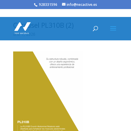
/* JS para menú plegable móvil Divi */
928331596
info@necactive.es
Carrusel PL310B (2)
Ene 7, 2026