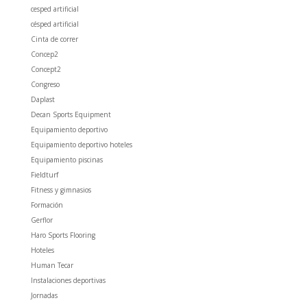
cesped artificial
césped artificial
Cinta de correr
Concep2
Concept2
Congreso
Daplast
Decan Sports Equipment
Equipamiento deportivo
Equipamiento deportivo hoteles
Equipamiento piscinas
Fieldturf
Fitness y gimnasios
Formación
Gerflor
Haro Sports Flooring
Hoteles
Human Tecar
Instalaciones deportivas
Jornadas