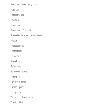
Parques infantiles y ocio
Parquet
Patrocinador
Paviflex
pavimento
Pavimento Deportivo
Porterías de acero galvanizado
Precor
Protecciones
Protectores
Queenax
Rocódromo
Spinning
Suelo de caucho
TARKETT
Tarkett Sports
Tatam Sport
Telegm.tv
Terrero lucha canaria
Tireflip 180