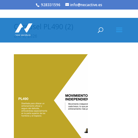
/* JS para menú plegable móvil Divi */
928331596
info@necactive.es
Carrusel PL490 (2)
Ene 8, 2026