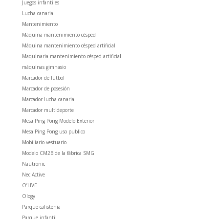
Juegos infantiles
Lucha canaria
Mantenimiento
Máquina mantenimiento césped
Máquina mantenimiento césped artificial
Maquinaria mantenimiento césped artificial
máquinas gimnasio
Marcador de fútbol
Marcador de posesión
Marcador lucha canaria
Marcador multideporte
Mesa Ping Pong Modelo Exterior
Mesa Ping Pong uso publico
Mobiliario vestuario
Modelo CM2B de la fábrica SMG
Nautronic
Nec Active
O’LIVE
Ology
Parque calistenia
Parque infantil