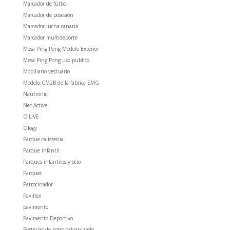
Marcador de fútbol
Marcador de posesión
Marcador lucha canaria
Marcador multideporte
Mesa Ping Pong Modelo Exterior
Mesa Ping Pong uso publico
Mobiliario vestuario
Modelo CM2B de la fábrica SMG
Nautronic
Nec Active
O’LIVE
Ology
Parque calistenia
Parque infantil
Parques infantiles y ocio
Parquet
Patrocinador
Paviflex
pavimento
Pavimento Deportivo
Porterías de acero galvanizado