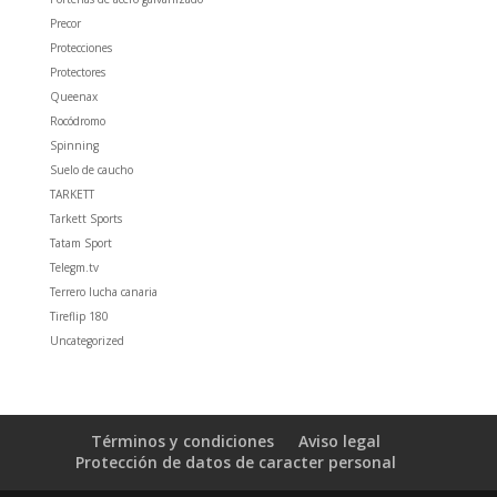
Precor
Protecciones
Protectores
Queenax
Rocódromo
Spinning
Suelo de caucho
TARKETT
Tarkett Sports
Tatam Sport
Telegm.tv
Terrero lucha canaria
Tireflip 180
Uncategorized
Términos y condiciones
Aviso legal
Protección de datos de caracter personal