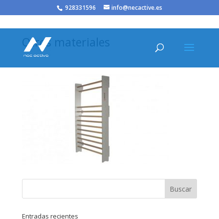
/* JS para menú plegable móvil Divi */
928331596
info@necactive.es
Otros materiales
Entradas recientes