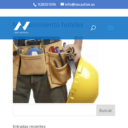
/* JS para menú plegable móvil Divi */
928331596
info@necactive.es
Mantenimiento hoteles
Entradas recientes