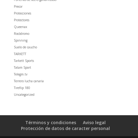
Precor
Protecciones
Protectores
Queenax
Rocódromo
Spinning
Suelo de caucho
TARKETT
Tarkett Sports
Tatam Sport
Telegm.tv
Terrero lucha canaria
Tireflip 180
Uncategorized
Términos y condiciones
Aviso legal
Protección de datos de caracter personal