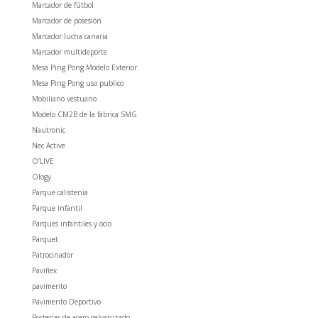
Marcador de fútbol
Marcador de posesión
Marcador lucha canaria
Marcador multideporte
Mesa Ping Pong Modelo Exterior
Mesa Ping Pong uso publico
Mobiliario vestuario
Modelo CM2B de la fábrica SMG
Nautronic
Nec Active
O’LIVE
Ology
Parque calistenia
Parque infantil
Parques infantiles y ocio
Parquet
Patrocinador
Paviflex
pavimento
Pavimento Deportivo
Porterías de acero galvanizado