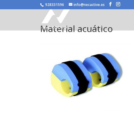
/* JS para menú plegable móvil Divi */
928331596
info@necactive.es
Material acuático