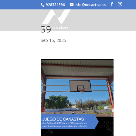
/* JS para menú plegable móvil Divi */
928331596
info@necactive.es
39
Sep 15, 2025