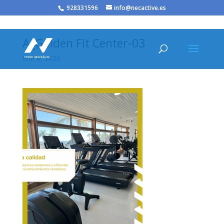
/* JS para menú plegable móvil Divi */
928331596
info@necactive.es
A_Golden Fit Center-03
Ene 8, 2026