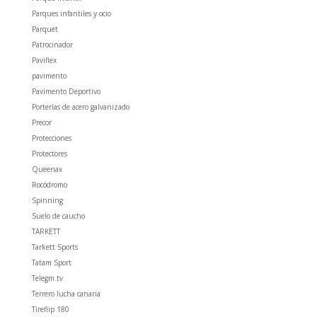
Parques infantiles y ocio
Parquet
Patrocinador
Paviflex
pavimento
Pavimento Deportivo
Porterías de acero galvanizado
Precor
Protecciones
Protectores
Queenax
Rocódromo
Spinning
Suelo de caucho
TARKETT
Tarkett Sports
Tatam Sport
Telegm.tv
Terrero lucha canaria
Tireflip 180