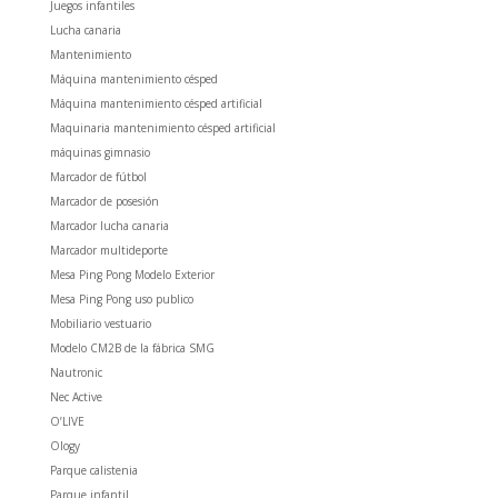
Juegos infantiles
Lucha canaria
Mantenimiento
Máquina mantenimiento césped
Máquina mantenimiento césped artificial
Maquinaria mantenimiento césped artificial
máquinas gimnasio
Marcador de fútbol
Marcador de posesión
Marcador lucha canaria
Marcador multideporte
Mesa Ping Pong Modelo Exterior
Mesa Ping Pong uso publico
Mobiliario vestuario
Modelo CM2B de la fábrica SMG
Nautronic
Nec Active
O’LIVE
Ology
Parque calistenia
Parque infantil