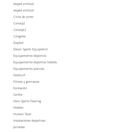
césped artificial
cesped artificial
Cinta de correr
Concep2
Concept2
Congreso
Daplast
Decan Sports Equipment
Equipamiento deportivo
Equipamiento deportivo hoteles
Equipamiento piscinas
Fieldturf
Fitness y gimnasios
Formación
Gerflor
Haro Sports Flooring
Hoteles
Human Tecar
Instalaciones deportivas
Jornadas