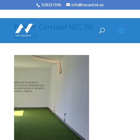
/* JS para menú plegable móvil Divi */
928331596
info@necactive.es
Primer Carrusel NEC (9)
Ene 7, 2026