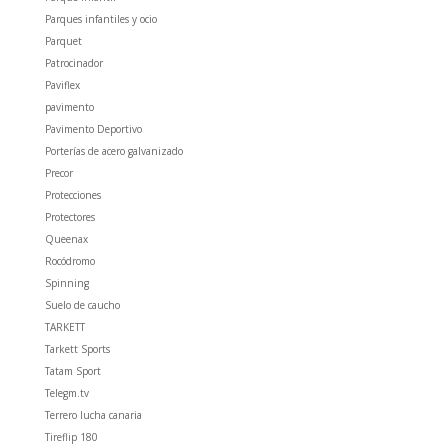
Parques infantiles y ocio
Parquet
Patrocinador
Paviflex
pavimento
Pavimento Deportivo
Porterías de acero galvanizado
Precor
Protecciones
Protectores
Queenax
Rocódromo
Spinning
Suelo de caucho
TARKETT
Tarkett Sports
Tatam Sport
Telegm.tv
Terrero lucha canaria
Tireflip 180