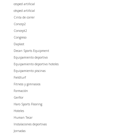
cesped artificial
césped artificial
Cinta de correr
Concep2
Concept2
Congreso
Daplast
Decan Sports Equipment
Equipamiento deportivo
Equipamiento deportivo hoteles
Equipamiento piscinas
Fieldturf
Fitness y gimnasios
Formación
Gerflor
Haro Sports Flooring
Hoteles
Human Tecar
Instalaciones deportivas
Jornadas