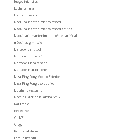
Juegos infantiles
Lucha canaria
Mantenimiento
Máquina mantenimiento césped
Máquina mantenimiento césped artificial
Maquinaria mantenimiento césped artificial
máquinas gimnasio
Marcador de fútbol
Marcador de posesión
Marcador lucha canaria
Marcador multideporte
Mesa Ping Pong Modelo Exterior
Mesa Ping Pong uso publico
Mobiliario vestuario
Modelo CM2B de la fábrica SMG
Nautronic
Nec Active
O’LIVE
Ology
Parque calistenia
Parque infantil