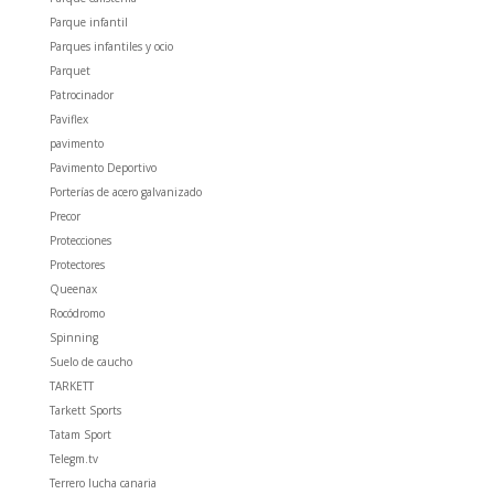
Parque infantil
Parques infantiles y ocio
Parquet
Patrocinador
Paviflex
pavimento
Pavimento Deportivo
Porterías de acero galvanizado
Precor
Protecciones
Protectores
Queenax
Rocódromo
Spinning
Suelo de caucho
TARKETT
Tarkett Sports
Tatam Sport
Telegm.tv
Terrero lucha canaria