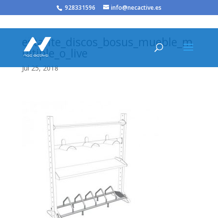
/* JS para menú plegable móvil Divi */
928331596
info@necactive.es
estante_discos_bosus_mueble_m
ultiple_o_live
Jul 25, 2018