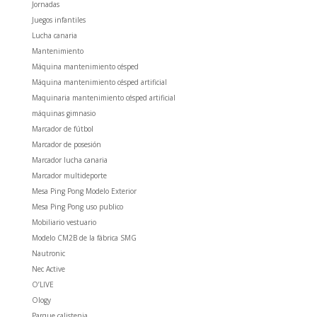
Jornadas
Juegos infantiles
Lucha canaria
Mantenimiento
Máquina mantenimiento césped
Máquina mantenimiento césped artificial
Maquinaria mantenimiento césped artificial
máquinas gimnasio
Marcador de fútbol
Marcador de posesión
Marcador lucha canaria
Marcador multideporte
Mesa Ping Pong Modelo Exterior
Mesa Ping Pong uso publico
Mobiliario vestuario
Modelo CM2B de la fábrica SMG
Nautronic
Nec Active
O’LIVE
Ology
Parque calistenia