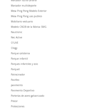
Marcador lucha canaria
Marcador multideporte
Mesa Ping Pong Modelo Exterior
Mesa Ping Pong uso publico
Mobiliario vestuario
Modelo CM2B de la fábrica SMG
Nautronic
Nec Active
O’LIVE
Ology
Parque calistenia
Parque infantil
Parques infantiles y ocio
Parquet
Patrocinador
Paviflex
pavimento
Pavimento Deportivo
Porterías de acero galvanizado
Precor
Protecciones