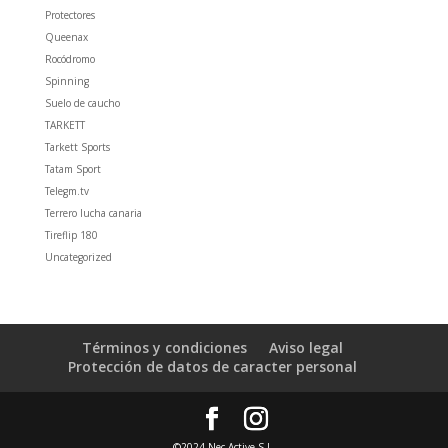
Protectores
Queenax
Rocódromo
Spinning
Suelo de caucho
TARKETT
Tarkett Sports
Tatam Sport
Telegm.tv
Terrero lucha canaria
Tireflip 180
Uncategorized
Términos y condiciones
Aviso legal
Protección de datos de caracter personal
©2024 Nec Active S.L.