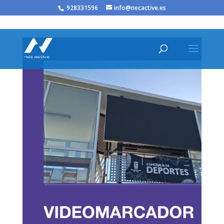
/* JS para menú plegable móvil Divi */
928331596
info@necactive.es