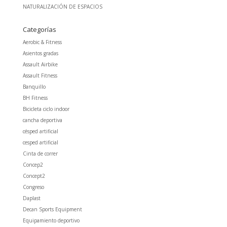
NATURALIZACIÓN DE ESPACIOS
Categorías
Aerobic & Fitness
Asientos gradas
Assault Airbike
Assault Fitness
Banquillo
BH Fitness
Bicicleta ciclo indoor
cancha deportiva
césped artificial
cesped artificial
Cinta de correr
Concep2
Concept2
Congreso
Daplast
Decan Sports Equipment
Equipamiento deportivo