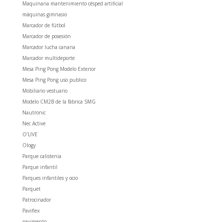
Maquinaria mantenimiento césped artificial
máquinas gimnasio
Marcador de fútbol
Marcador de posesión
Marcador lucha canaria
Marcador multideporte
Mesa Ping Pong Modelo Exterior
Mesa Ping Pong uso publico
Mobiliario vestuario
Modelo CM2B de la fábrica SMG
Nautronic
Nec Active
O’LIVE
Ology
Parque calistenia
Parque infantil
Parques infantiles y ocio
Parquet
Patrocinador
Paviflex
pavimento