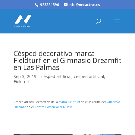
/* JS para menú plegable móvil Divi */
928331596
info@necactive.es
Césped decorativo marca
Fieldturf en el Gimnasio Dreamfit
en Las Palmas
Sep 3, 2019
|
césped artificial
,
cesped artificial
,
Fieldturf
Césped artificial decorativo de la
marca Fieldturf
en el solarium del
Gimnasio
Dreamfit
en el
Centro Comercial el Muelle