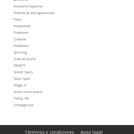
Pavimento Deportivo
Porterías de acero galvanizado
Precor
Protecciones
Protectores
Queenax
Rocódromo
Spinning
Suelo de caucho
TARKETT
Tarkett Sports
Tatam Sport
Telegm.tv
Terrero lucha canaria
Tireflip 180
Uncategorized
Términos y condiciones
Aviso legal