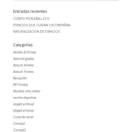
Entradas recientes
COMPO PICKLEBALL ECO
ESPACIOS QUE CUIDAN Y ACOMPAÑAN
NATURALIZACIÓN DE ESPACIOS
Categorías
Aerobic & Fitness
Asientos gradas
Assault Airbike
Assault Fitness
Banquillo
BH Fitness
Bicicleta ciclo indoor
cancha deportiva
cesped artificial
césped artificial
Cinta de correr
Concep2
Concept2