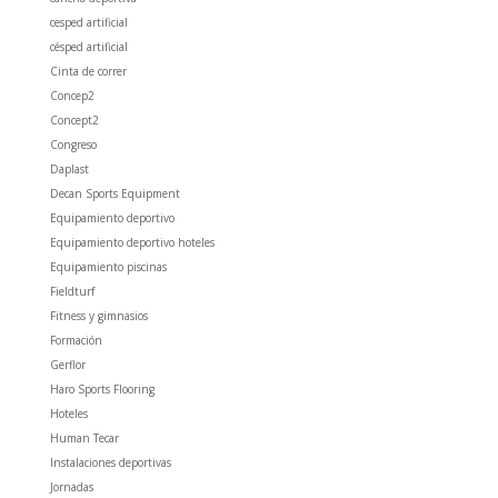
cesped artificial
césped artificial
Cinta de correr
Concep2
Concept2
Congreso
Daplast
Decan Sports Equipment
Equipamiento deportivo
Equipamiento deportivo hoteles
Equipamiento piscinas
Fieldturf
Fitness y gimnasios
Formación
Gerflor
Haro Sports Flooring
Hoteles
Human Tecar
Instalaciones deportivas
Jornadas