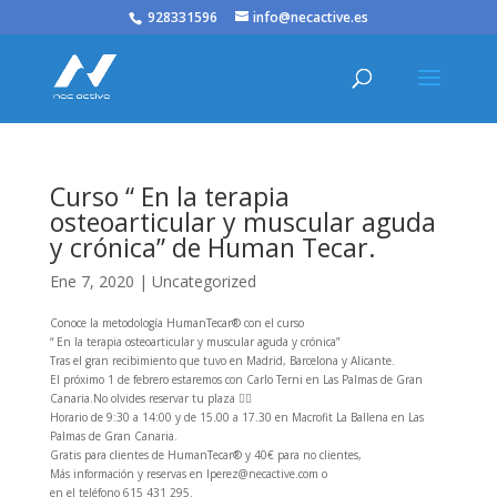
/* JS para menú plegable móvil Divi */
928331596
info@necactive.es
Curso “ En la terapia
osteoarticular y muscular aguda
y crónica” de Human Tecar.
Ene 7, 2020
|
Uncategorized
Conoce la metodología HumanTecar
®️
con el curso
“ En la terapia osteoarticular y muscular aguda y crónica”
Tras el gran recibimiento que tuvo en Madrid, Barcelona y Alicante.
El próximo 1 de febrero estaremos con Carlo Terni en Las Palmas de Gran
Canaria.No olvides reservar tu plaza
☝🏼
Horario de 9:30 a 14:00 y de 15.00 a 17.30 en Macrofit La Ballena en Las
Palmas de Gran Canaria.
Gratis para clientes de HumanTecar
®️
y 40€ para no clientes,
Más información y reservas en lperez@necactive.com o
en el teléfono 615 431 295.