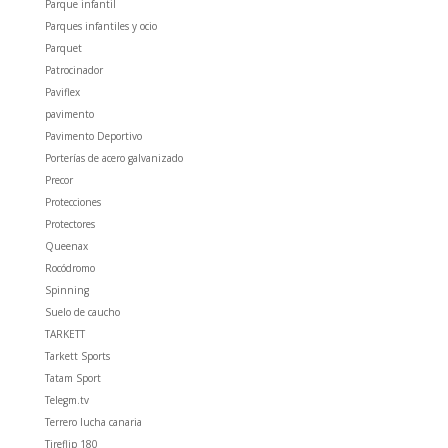
Parque infantil
Parques infantiles y ocio
Parquet
Patrocinador
Paviflex
pavimento
Pavimento Deportivo
Porterías de acero galvanizado
Precor
Protecciones
Protectores
Queenax
Rocódromo
Spinning
Suelo de caucho
TARKETT
Tarkett Sports
Tatam Sport
Telegm.tv
Terrero lucha canaria
Tireflip 180