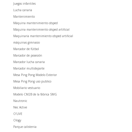
Juegos infantiles
Lucha canaria
Mantenimiento
Máquina mantenimiento césped
Máquina mantenimiento césped artificial
Maquinaria mantenimiento césped artificial
máquinas gimnasio
Marcador de fútbol
Marcador de posesión
Marcador lucha canaria
Marcador multideporte
Mesa Ping Pong Modelo Exterior
Mesa Ping Pong uso publico
Mobiliario vestuario
Modelo CM2B de la fábrica SMG
Nautronic
Nec Active
O’LIVE
Ology
Parque calistenia