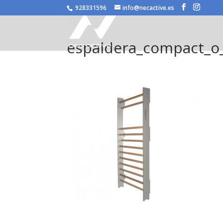
/* JS para menú plegable móvil Divi */
928331596
info@necactive.es
espaldera_compact_o_