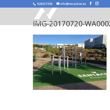
/* JS para menú plegable móvil Divi */
928331596
info@necactive.es
IMG-20170720-WA000