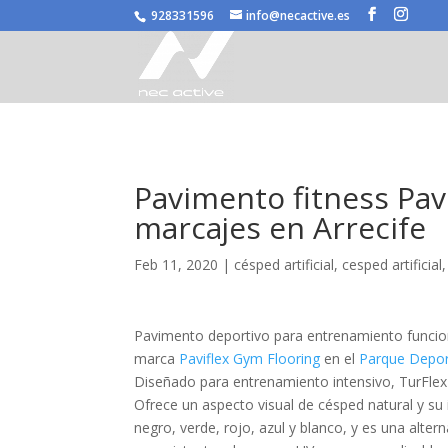
/* JS para menú plegable móvil Divi */
928331596
info@necactive.es
Pavimento fitness Pav
marcajes en Arrecife
Feb 11, 2020
|
césped artificial
,
cesped artificial
Pavimento deportivo para entrenamiento funcio
marca
Paviflex Gym Flooring
en el
Parque Deport
Diseñado para entrenamiento intensivo, TurFl
Ofrece un aspecto visual de césped natural y su 
negro, verde, rojo, azul y blanco, y es una alter