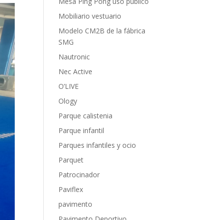
Mesa Ping Pong uso publico
Mobiliario vestuario
Modelo CM2B de la fábrica
SMG
Nautronic
Nec Active
O’LIVE
Ology
Parque calistenia
Parque infantil
Parques infantiles y ocio
Parquet
Patrocinador
Paviflex
pavimento
Pavimento Deportivo