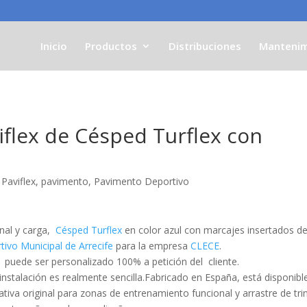
Inicio
Productos
Distribuciones
Mantenim
iflex de Césped Turflex con
,
Paviflex
,
pavimento
,
Pavimento Deportivo
nal y carga,
Césped Turflex
en color azul con marcajes insertados de
ivo Municipal de Arrecife
para la empresa
CLECE
.
ex puede ser personalizado 100%
a petición del cliente.
instalación es realmente sencilla.Fabricado en España, está disponibl
nativa original para zonas de entrenamiento funcional y arrastre de tri