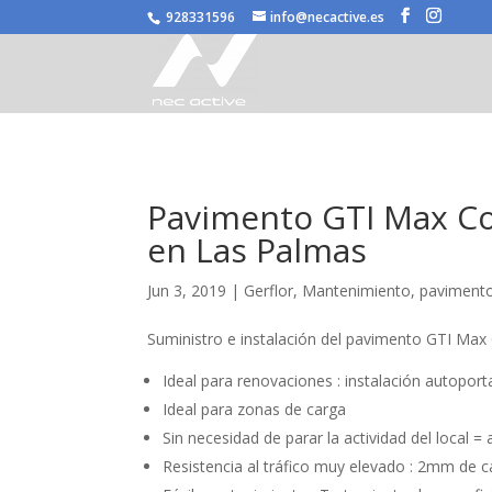
/* JS para menú plegable móvil Divi */
928331596
info@necactive.es
Pavimento GTI Max Co
en Las Palmas
Jun 3, 2019
|
Gerflor
,
Mantenimiento
,
paviment
Suministro e instalación del pavimento GTI Max 
Ideal para renovaciones : instalación autoport
Ideal para zonas de carga
Sin necesidad de parar la actividad del local =
Resistencia al tráfico muy elevado : 2mm de 