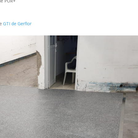
cie PUR+
ce
GTI de Gerflor