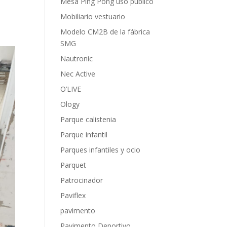
Mesa Ping Pong uso publico
Mobiliario vestuario
Modelo CM2B de la fábrica
SMG
Nautronic
Nec Active
O’LIVE
Ology
Parque calistenia
Parque infantil
Parques infantiles y ocio
Parquet
Patrocinador
Paviflex
pavimento
Pavimento Deportivo