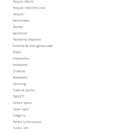
Parque infantil
Parques infantiles y ocio
Parquet
Patrocinador
Paviflex
pavimento
Pavimento Deportivo
Porterías de acero galvanizado
Precor
Protecciones
Protectores
Queenax
Rocódromo
Spinning
Suelo de caucho
TARKETT
Tarkett Sports
Tatam Sport
Telegm.tv
Terrero lucha canaria
Tireflip 180