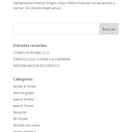
representamos Fieldturf Poligras https://fieldturf.com/es/ Las actuaciones a
realizar: Sin retirada césped actual,...
Entradas recientes
COMPO PICKLEBALL ECO
ESPACIOS QUE CUIDAN Y ACOMPAÑAN
NATURALIZACIÓN DE ESPACIOS
Categorías
Aerobic & Fitness
Asientos gradas
Assault Airbike
Assault Fitness
Banquillo
BH Fitness
Bicicleta ciclo indoor
cancha deportiva