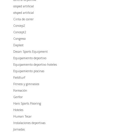
cesped artificial
césped artificial
Cinta de correr
Concep2
Concept2
Congreso
Daplast
Decan Sports Equipment
Equipamiento deportivo
Equipamiento deportivo hoteles
Equipamiento piscinas
Fieldturf
Fitness y gimnasios
Formación
Gerflor
Haro Sports Flooring
Hoteles
Human Tecar
Instalaciones deportivas
Jornadas