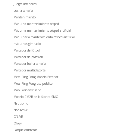
Juegos infantiles
Lucha canaria
Mantenimiento
Máquina mantenimiento césped
Máquina mantenimiento césped artificial
Maquinaria mantenimiento césped artificial
máquinas gimnasio
Marcador de fútbol
Marcador de posesión
Marcador lucha canaria
Marcador multideporte
Mesa Ping Pong Modelo Exterior
Mesa Ping Pong uso publico
Mobiliario vestuario
Modelo CM2B de la fábrica SMG
Nautronic
Nec Active
O’LIVE
Ology
Parque calistenia