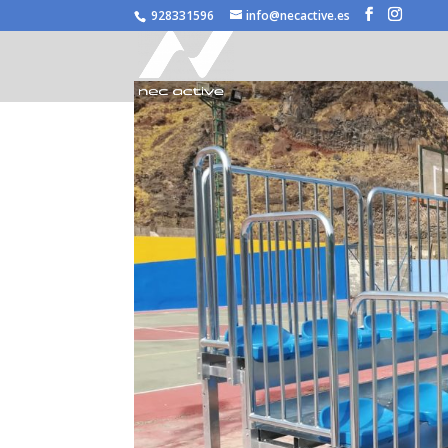
/* JS para menú plegable móvil Divi */
928331596
info@necactive.es