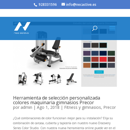
/* JS para menú plegable móvil Divi */
928331596
info@necactive.es
Herramienta de selección personalizada
colores maquinaria gimnasios Precor
por
admin
|
Ago 1, 2018
|
Fitness y gimnasios
,
Precor
¿Qué combinaciones de color funcionan mejor para su instalación? Elija su
combinación de carcasa, cubierta y tapicería con nuestro nuevo Discovery
Series Color Studio. Con nuestra nueva herramienta online puede ver en el