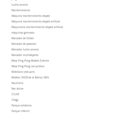
Lucha canaria
Mantenimiento
Máquina mantenimiento césped
Máquina mantenimiento césped artificial
Maquinaria mantenimiento césped artificial
máquinas gimnasio
Marcador de fútbol
Marcador de posesión
Marcador lucha canaria
Marcador multideporte
Mesa Ping Pong Modelo Exterior
Mesa Ping Pong uso publico
Mobiliario vestuario
Modelo CM2B de la fábrica SMG
Nautronic
Nec Active
O’LIVE
Ology
Parque calistenia
Parque infantil