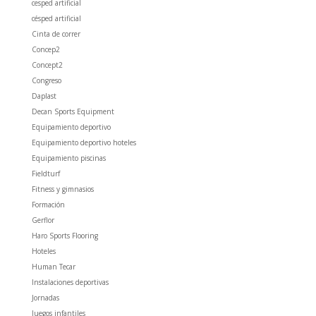
cesped artificial
césped artificial
Cinta de correr
Concep2
Concept2
Congreso
Daplast
Decan Sports Equipment
Equipamiento deportivo
Equipamiento deportivo hoteles
Equipamiento piscinas
Fieldturf
Fitness y gimnasios
Formación
Gerflor
Haro Sports Flooring
Hoteles
Human Tecar
Instalaciones deportivas
Jornadas
Juegos infantiles