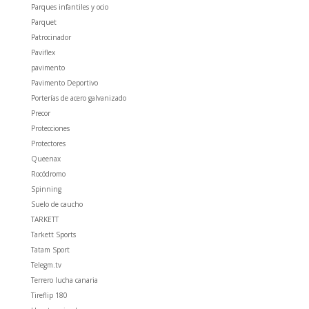
Parques infantiles y ocio
Parquet
Patrocinador
Paviflex
pavimento
Pavimento Deportivo
Porterías de acero galvanizado
Precor
Protecciones
Protectores
Queenax
Rocódromo
Spinning
Suelo de caucho
TARKETT
Tarkett Sports
Tatam Sport
Telegm.tv
Terrero lucha canaria
Tireflip 180