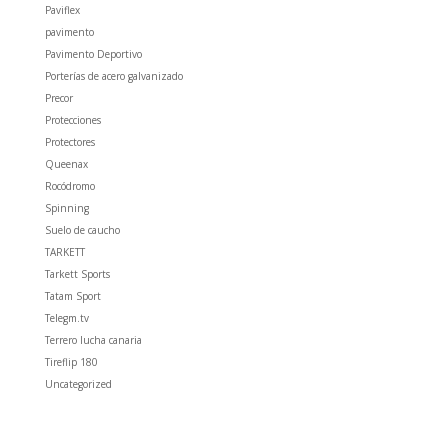
Paviflex
pavimento
Pavimento Deportivo
Porterías de acero galvanizado
Precor
Protecciones
Protectores
Queenax
Rocódromo
Spinning
Suelo de caucho
TARKETT
Tarkett Sports
Tatam Sport
Telegm.tv
Terrero lucha canaria
Tireflip 180
Uncategorized