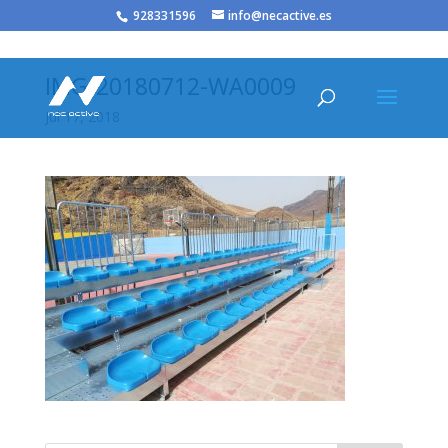
/* JS para menú plegable móvil Divi */
928331596
info@necactive.es
IMG-20180712-WA0009
Jul 17, 2018