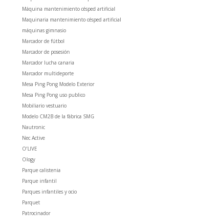
Máquina mantenimiento césped artificial
Maquinaria mantenimiento césped artificial
máquinas gimnasio
Marcador de fútbol
Marcador de posesión
Marcador lucha canaria
Marcador multideporte
Mesa Ping Pong Modelo Exterior
Mesa Ping Pong uso publico
Mobiliario vestuario
Modelo CM2B de la fábrica SMG
Nautronic
Nec Active
O’LIVE
Ology
Parque calistenia
Parque infantil
Parques infantiles y ocio
Parquet
Patrocinador