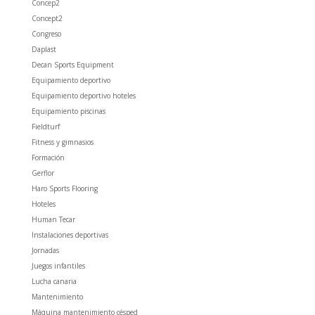
Concep2
Concept2
Congreso
Daplast
Decan Sports Equipment
Equipamiento deportivo
Equipamiento deportivo hoteles
Equipamiento piscinas
Fieldturf
Fitness y gimnasios
Formación
Gerflor
Haro Sports Flooring
Hoteles
Human Tecar
Instalaciones deportivas
Jornadas
Juegos infantiles
Lucha canaria
Mantenimiento
Máquina mantenimiento césped